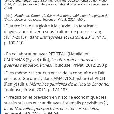
l'arrière 1914-1918
, Carcassonne, Archives départementales de l'Aude,
2014, 216 p. (actes du colloque international organisé à Carcassonne en
2013).
- (dir.),
Histoire de l'armée de l'air et des forces aériennes françaises du
XVIIIe siècle à nos jours
, Toulouse, Privat, 2014, 550 p.
- "Latécoère, de la gloire à la survie. Un fabricant
d'hydravions devenu sous-traitant de premier rang
(1917-2013)", dans
Entreprises et Histoire
, 2013, n° 73,
p. 100-110.
- En collaboration avec PETITEAU (Natalie) et
CAUCANAS (Sylvie) (dir.),
Les Européens dans les
guerres napoléoniennes,
Toulouse, Privat, 2012, 290 p.
- "Les mémoires concurrentes de la conquête de l'air
en Haute-Garonne", dans AMALVI (Christian) et PECH
(Rémy) (dir.),
Mémoires plurielles de la Haute-Garonne
,
Toulouse, Privat, 2011, p. 174-187.
- "Prédiction et prévision en histoire économique : les
succès suisses et scandinaves étaient-ils prévisibles ?",
dans
Nouvelles perspectives en sciences sociales
,
volume 6, n°2, 2011, p. 86-96.