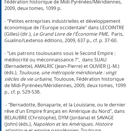
Fédération historique de Midi-Pyrénées/Méridiennes,
2009, deux tomes, 1099 p.
- "Petites entreprises industrielles et développement
économique de l'Europe occidentale" dans LECOINTRE
(Gilles) (dir.),
Le Grand Livre de l'Économie PME
, Paris,
Gualino/Lextenso éditions, 2009, 637 p., cf. p. 37-60.
- "Les patrons toulousains sous le Second Empire :
médiocrité ou méconnaissance ?", dans SUAU
(Bernadette), AMALRIC (Jean-Pierre) et OLIVIER (J.-M.)
(éds.),
Toulouse, une métropole méridionale : vingt
siècles de vie urbaine
, Toulouse, Fédération historique
de Midi-Pyrénées/Méridiennes, 2009, deux tomes, 1099
p., cf. p. 529-538.
- "Bernadotte, Bonaparte, et la Louisiane, ou le dernier
rêve d'un Empire français en Amérique du Nord", dans
BELAUBRE (Christophe), DYM (Jordana) et SAVAGE
(John) (éds.),
Napoléon et les Amériques. Histoire
atlantique et empire napoléonien
, Toulouse,