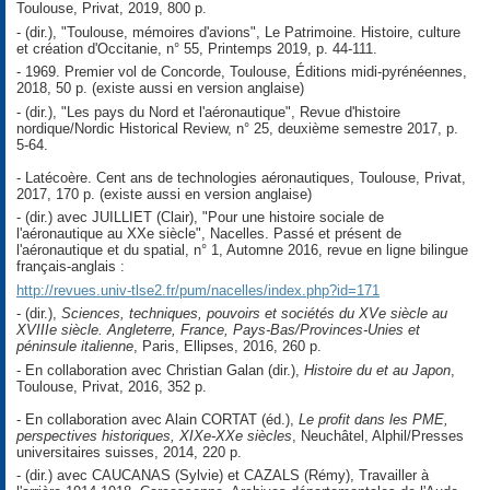
Toulouse, Privat, 2019, 800 p.
- (dir.), "Toulouse, mémoires d'avions",
Le Patrimoine. Histoire, culture
et création d'Occitanie
, n° 55, Printemps 2019, p. 44-111.
-
1969. Premier vol de Concorde
, Toulouse, Éditions midi-pyrénéennes,
2018, 50 p. (existe aussi en version anglaise)
- (dir.), "Les pays du Nord et l'aéronautique",
Revue d'histoire
nordique/Nordic Historical Review
, n° 25, deuxième semestre 2017, p.
5-64.
-
Latécoère. Cent ans de technologies aéronautiques
, Toulouse, Privat,
2017, 170 p. (existe aussi en version anglaise)
- (dir.) avec JUILLIET (Clair), "Pour une histoire sociale de
l'aéronautique au XXe siècle",
Nacelles. Passé et présent de
l'aéronautique et du spatial
, n° 1, Automne 2016, revue en ligne bilingue
français-anglais :
http://revues.univ-tlse2.fr/pum/nacelles/index.php?id=171
- (dir.),
Sciences, techniques, pouvoirs et sociétés du XVe siècle au
XVIIIe siècle. Angleterre, France, Pays-Bas/Provinces-Unies et
péninsule italienne
, Paris, Ellipses, 2016, 260 p.
- En collaboration avec Christian Galan (dir.),
Histoire du et au Japon
,
Toulouse, Privat, 2016, 352 p.
- En collaboration avec Alain CORTAT (éd.),
Le profit dans les PME,
perspectives historiques, XIXe-XXe siècles
, Neuchâtel, Alphil/Presses
universitaires suisses, 2014, 220 p.
- (dir.) avec CAUCANAS (Sylvie) et CAZALS (Rémy),
Travailler à