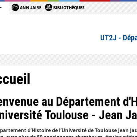
ANNUAIRE
BIBLIOTHÈQUES
UT2J - Dépa
cueil
envenue au Département d'H
Université Toulouse - Jean J
partement d’Histoire de l’Université de Toulouse Jean Jau