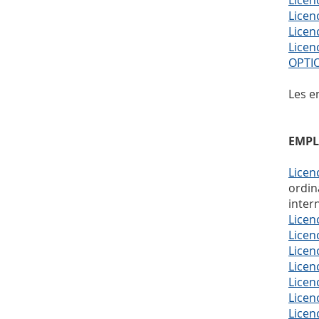
Licen
Licen
Licen
Licen
OPTI
Les e
EMPL
Licen
ordin
inter
Licen
Licen
Licen
Licen
Licen
Licen
Licen