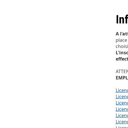
In
A l'a
place
choisi
L'ins
effec
ATTEN
EMPL
Licen
Licen
Licen
Licen
Licen
Licen