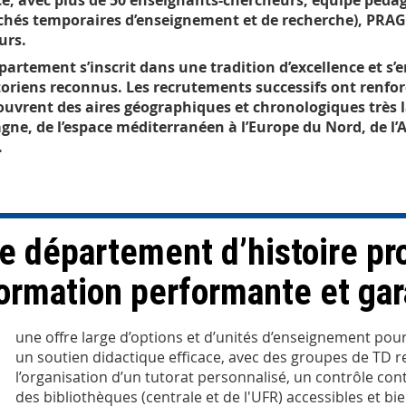
e, avec plus de 50 enseignants-chercheurs, équipe péda
chés temporaires d’enseignement et de recherche), PRAG 
urs.
partement s’inscrit dans une tradition d’excellence et s’e
toriens reconnus. Les recrutements successifs ont renfo
ouvrent des aires géographiques et chronologiques très l
agne, de l’espace méditerranéen à l’Europe du Nord, de l’A
.
e département d’histoire p
ormation performante et gara
une offre large d’options et d’unités d’enseignement pour
un soutien didactique efficace, avec des groupes de TD r
l’organisation d’un tutorat personnalisé, un contrôle cont
des bibliothèques (centrale et de l'UFR) accessibles et bi