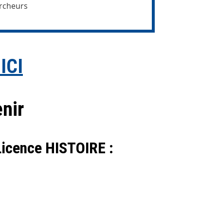
ercheurs
ICI
nir
 Licence HISTOIRE :