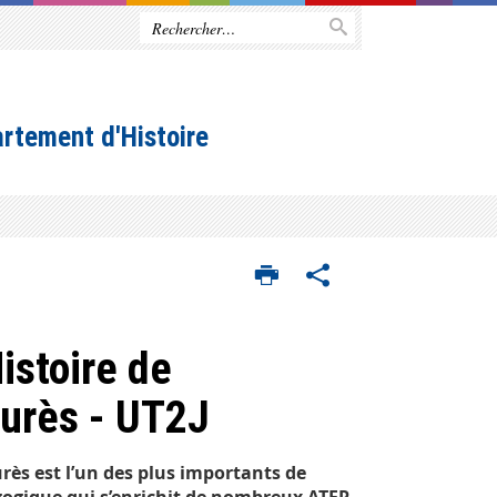
rtement d'Histoire
istoire de
aurès - UT2J
rès est l’un des plus importants de