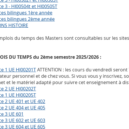
ce 3 - HI00502T et HI00503T
ce 3 - HI00504t et HI00505T
ces bilingues 1ère année
ces bilingues 2ème année
ONS HISTOIRE
mplois du temps des Masters sont consultables sur les site
OIS DU TEMPS du 2ème semestre 2025/2026 :
ce 1 UE HI00201T
ATTENTION : les cours du vendredi seront 
ateur personnel et de chez vous. Si vous vous y inscrivez, 
net et le matériel adapté pour suivre cet enseignement à dis
ce 2 UE HI00202T
ce 1 UE HI00205T
ce 2 UE 401 et UE 402
ce 2 UE 404 et UE 405
ce 3 UE 601
ce 3 UE 602 et UE 603
ce 3 UE 604 et UE 605