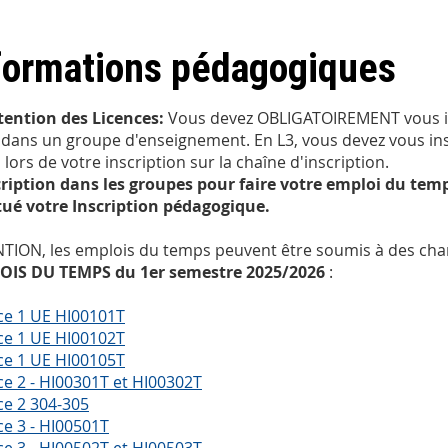
formations pédagogiques
ttention des Licences:
Vous devez OBLIGATOIREMENT vous i
 dans un groupe d'enseignement. En L3, vous devez vous in
 lors de votre inscription sur la chaîne d'inscription.
cription dans les groupes pour faire votre emploi du tem
tué votre Inscription pédagogique.
TION, les emplois du temps peuvent être soumis à des ch
OIS DU TEMPS du 1er semestre 2025/2026
:
ce 1 UE HI00101T
ce 1 UE HI00102T
ce 1 UE HI00105T
ce 2 - HI00301T et HI00302T
ce 2 304-305
ce 3 - HI00501T