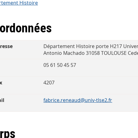
tement Histoire
ordonnées
resse
Département Histoire porte H217 Universi
Antonio Machado 31058 TOULOUSE Cede
l
05 61 50 45 57
x
4207
il
fabrice.reneaud@univ-tlse2.fr
rps