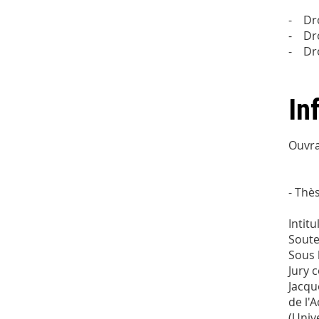
- Dro
- Dro
- Dro
In
Ouvr
- Thè
Intit
Soute
Sous 
Jury 
Jacqu
de l'
(Univ