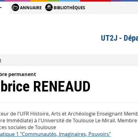
ANNUAIRE
BIBLIOTHÈQUES
UT2J - Dépa
E
re permanent
abrice RENEAUD
teur de l'UFR Histoire, Arts et Archéologie Enseignant Me
ire Immédiate) à l'Université de Toulouse Le-Mirail. Membre 
ces sociales de Toulouse
tique 1 "Communautés, Imaginaires, Pouvoirs"