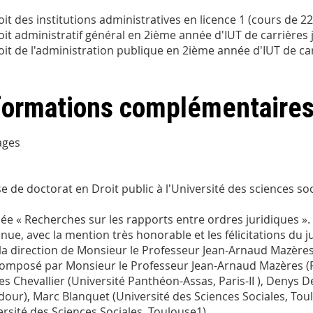
it des institutions administratives en licence 1 (cours de 2
it administratif général en 2ième année d'IUT de carrières 
it de l'administration publique en 2ième année d'IUT de car
formations complémentaire
ages
se de doctorat en Droit public à l'Université des sciences so
ulée « Recherches sur les rapports entre ordres juridiques ».
nue, avec la mention très honorable et les félicitations du j
la direction de Monsieur le Professeur Jean-Arnaud Mazères
composé par Monsieur le Professeur Jean-Arnaud Mazères (P
es Chevallier (Université Panthéon-Assas, Paris-II ), Denys D
Adour), Marc Blanquet (Université des Sciences Sociales, T
ersité des Sciences Sociales, Toulouse1).