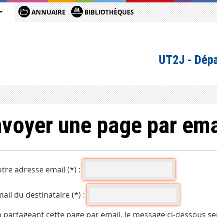
ANNUAIRE
BIBLIOTHÈQUES
UT2J - Dépa
voyer une page par ema
tre adresse email (*) :
ail du destinataire (*) :
 partageant cette page par email, le message ci-dessous se