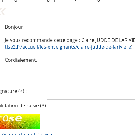
Bonjour,
Je vous recommande cette page : Claire JUDDE DE LARIVIÈ
tlse2.fr/accueil/les-enseignants/claire-judde-de-lariviere
).
Cordialement.
gnature (*) :
lidation de saisie (*)
écoutez le mot à saisir