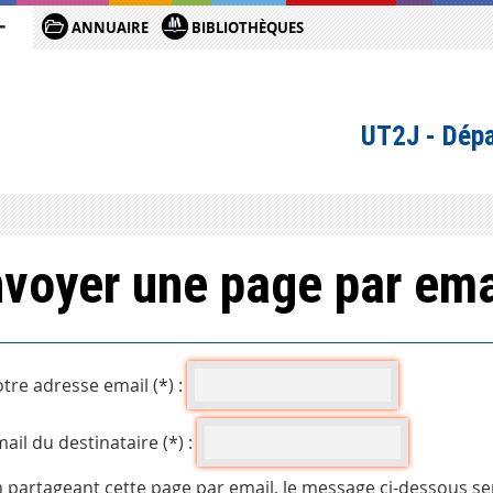
ANNUAIRE
BIBLIOTHÈQUES
UT2J - Dépa
voyer une page par ema
tre adresse email (*) :
ail du destinataire (*) :
 partageant cette page par email, le message ci-dessous se