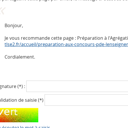
Bonjour,
Je vous recommande cette page : Préparation à l'Agrégati
tlse2.fr/accueil/preparation-aux-concours-pde-lenseign
Cordialement.
gnature (*) :
lidation de saisie (*)
écoutez le mot à saisir