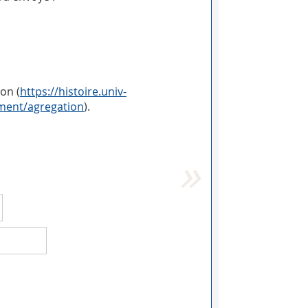
on (
https://histoire.univ-
ement/agregation
).