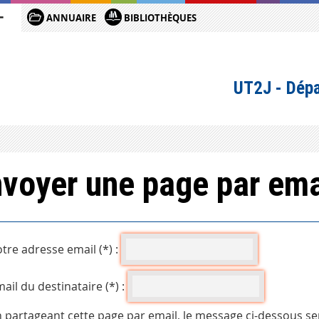
ANNUAIRE
BIBLIOTHÈQUES
UT2J - Dépa
voyer une page par ema
tre adresse email (*) :
ail du destinataire (*) :
 partageant cette page par email, le message ci-dessous se