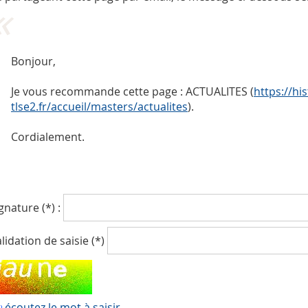
Bonjour,
Je vous recommande cette page : ACTUALITES (
https://his
tlse2.fr/accueil/masters/actualites
).
Cordialement.
gnature (*) :
lidation de saisie (*)
écoutez le mot à saisir